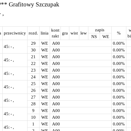
** Grafitowy Szczupak
 ,
zapis
kont
w
a
przeciwnicy
rozd.
linia
gra
wist
lew
%
rakt
b
NS
WE
29
WE
A00
0.00%
45: - ,
30
WE
A00
0.00%
21
WE
A00
0.00%
45: - ,
22
WE
A00
0.00%
23
WE
A00
0.00%
45: - ,
24
WE
A00
0.00%
25
WE
A00
0.00%
45: - ,
26
WE
A00
0.00%
27
WE
A00
0.00%
45: - ,
28
WE
A00
0.00%
9
WE
A00
0.00%
45: - ,
10
WE
A00
0.00%
1
WE
A00
0.00%
45: - ,
2
WE
A00
0.00%