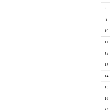
8
9
10
11
12
13
14
15
16
17