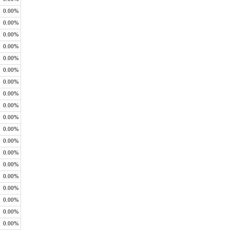
0.00%
0.00%
0.00%
0.00%
0.00%
0.00%
0.00%
0.00%
0.00%
0.00%
0.00%
0.00%
0.00%
0.00%
0.00%
0.00%
0.00%
0.00%
0.00%