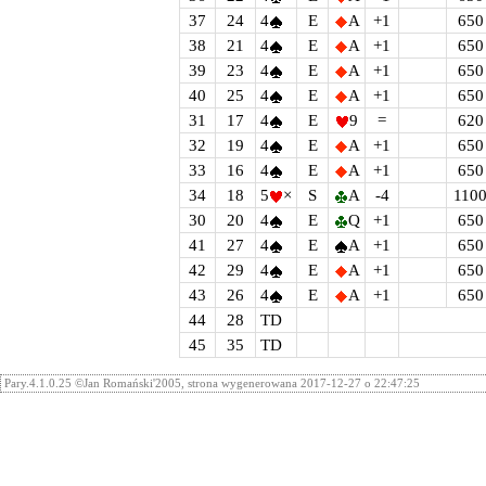
37
24
4
E
A
+1
650
38
21
4
E
A
+1
650
39
23
4
E
A
+1
650
40
25
4
E
A
+1
650
31
17
4
E
9
=
620
32
19
4
E
A
+1
650
33
16
4
E
A
+1
650
34
18
5
×
S
A
-4
110
30
20
4
E
Q
+1
650
41
27
4
E
A
+1
650
42
29
4
E
A
+1
650
43
26
4
E
A
+1
650
44
28
TD
45
35
TD
Pary.4.1.0.25 ©Jan Romański'2005, strona wygenerowana 2017-12-27 o 22:47:25