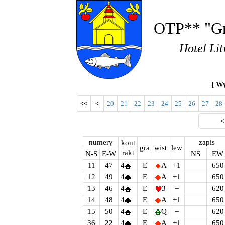
OTP** "Gr
Hotel Lit
[ Wy
<<
<
20
21
22
23
24
25
26
27
28
numery
zapis
kont
gra
wist
lew
rakt
N-S
E-W
NS
EW
11
47
4
E
A
+1
650
12
49
4
E
A
+1
650
13
46
4
E
3
=
620
14
48
4
E
A
+1
650
15
50
4
E
Q
=
620
36
22
4
E
A
+1
650